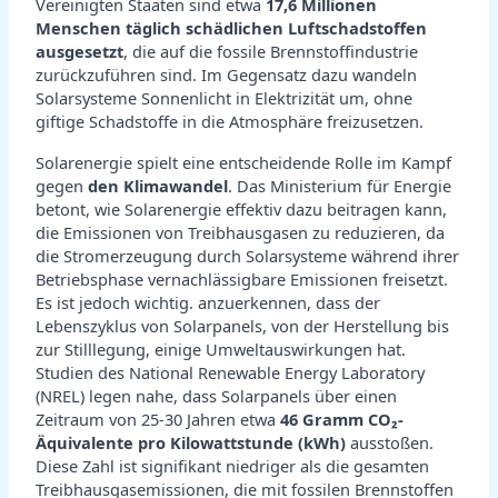
Vereinigten Staaten sind etwa
17,6 Millionen
Menschen täglich schädlichen Luftschadstoffen
ausgesetzt
, die auf die fossile Brennstoffindustrie
zurückzuführen sind. Im Gegensatz dazu wandeln
Solarsysteme Sonnenlicht in Elektrizität um, ohne
giftige Schadstoffe in die Atmosphäre freizusetzen.
Solarenergie spielt eine entscheidende Rolle im Kampf
gegen
den Klimawandel
. Das Ministerium für Energie
betont, wie Solarenergie effektiv dazu beitragen kann,
die Emissionen von Treibhausgasen zu reduzieren, da
die Stromerzeugung durch Solarsysteme während ihrer
Betriebsphase vernachlässigbare Emissionen freisetzt.
Es ist jedoch wichtig. anzuerkennen, dass der
Lebenszyklus von Solarpanels, von der Herstellung bis
zur Stilllegung, einige Umweltauswirkungen hat.
Studien des National Renewable Energy Laboratory
(NREL) legen nahe, dass Solarpanels über einen
Zeitraum von 25-30 Jahren etwa
46 Gramm CO₂-
Äquivalente pro Kilowattstunde (kWh)
ausstoßen.
Diese Zahl ist signifikant niedriger als die gesamten
Treibhausgasemissionen, die mit fossilen Brennstoffen