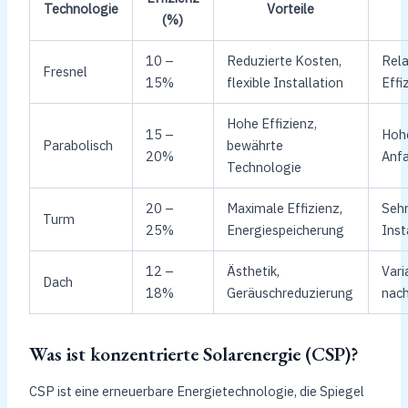
Technologie
Vorteile
(%)
10 –
Reduzierte Kosten,
Rela
Fresnel
15%
flexible Installation
Effi
Hohe Effizienz,
15 –
Hoh
Parabolisch
bewährte
20%
Anf
Technologie
20 –
Maximale Effizienz,
Seh
Turm
25%
Energiespeicherung
Inst
12 –
Ästhetik,
Vari
Dach
18%
Geräuschreduzierung
nac
Was ist konzentrierte Solarenergie (CSP)?
CSP ist eine erneuerbare Energietechnologie, die Spiegel