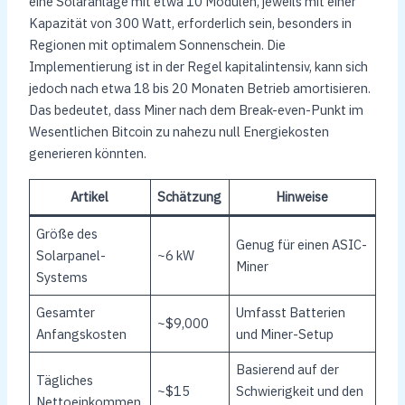
eine Solaranlage mit etwa 10 Modulen, jeweils mit einer
Kapazität von 300 Watt, erforderlich sein, besonders in
Regionen mit optimalem Sonnenschein. Die
Implementierung ist in der Regel kapitalintensiv, kann sich
jedoch nach etwa 18 bis 20 Monaten Betrieb amortisieren.
Das bedeutet, dass Miner nach dem Break-even-Punkt im
Wesentlichen Bitcoin zu nahezu null Energiekosten
generieren könnten.
Artikel
Schätzung
Hinweise
Größe des
Genug für einen ASIC-
Solarpanel-
~6 kW
Miner
Systems
Gesamter
Umfasst Batterien
~$9,000
Anfangskosten
und Miner-Setup
Basierend auf der
Tägliches
~$15
Schwierigkeit und den
Nettoeinkommen