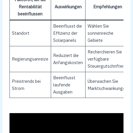
Rentabilität
Auswirkungen
Empfehlungen
beeinflussen
Beeinflusst die
Wählen Sie
Standort
Effizienz der
sonnenreiche
Solarpanels
Gebiete
Recherchieren Sie
Reduziert die
Regierungsanreize
verfügbare
Anfangskosten
Steuergutschriften
Beeinflusst
Preistrends bei
Überwachen Sie
laufende
Strom
Marktschwankungen
Ausgaben