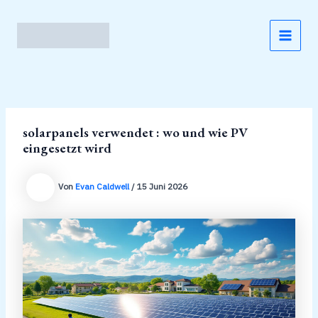
Zum
Inhalt
springen
MAI
MEN
solarpanels verwendet : wo und wie PV
eingesetzt wird
Von
Evan Caldwell
/
15 Juni 2026