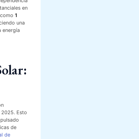
ndependencia
tanciales en
s como
1
ciendo una
a energía
olar:
on
e 2025. Esto
mpulsado
icas de
al de