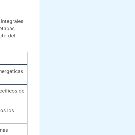
 integrales
 etapas
cto del
nergéticas
ecíficos de
dos los
emas