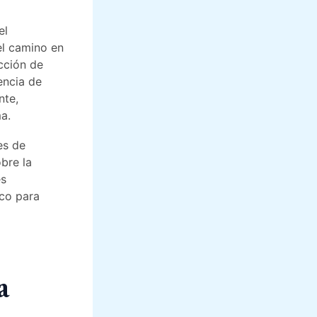
el
el camino en
cción de
encia de
nte,
a.
es de
bre la
es
ico para
a