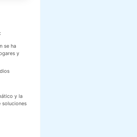
:
ón se ha
hogares y
dios
ático y la
 soluciones