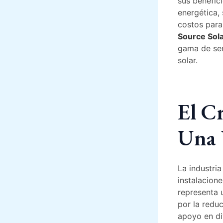
sus benefic
energética,
costos para
Source Sol
gama de serv
solar.
El Cr
Una 
La industri
instalacion
representa 
por la redu
apoyo en di