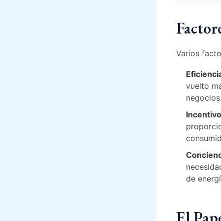
Factor
Varios facto
Eficienci
vuelto má
negocios
Incentiv
proporcio
consumido
Concienc
necesida
de energí
El Pap