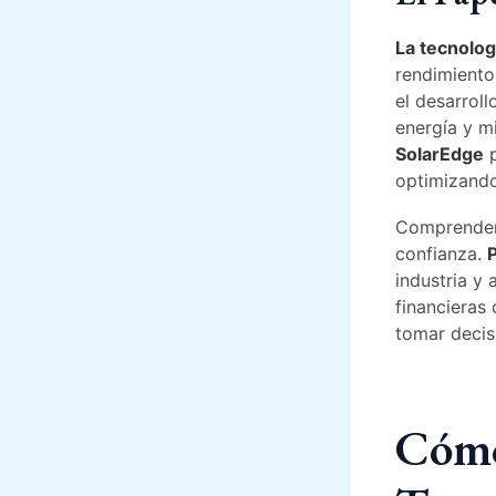
La tecnolog
rendimient
el desarrol
energía y m
SolarEdge
p
optimizando
Comprender 
confianza.
industria y 
financieras 
tomar decis
Cómo 