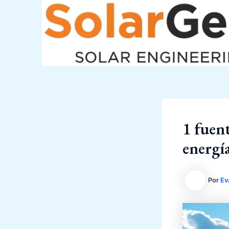
Ir
al
contenido
1 fuent
energí
Por
Ev