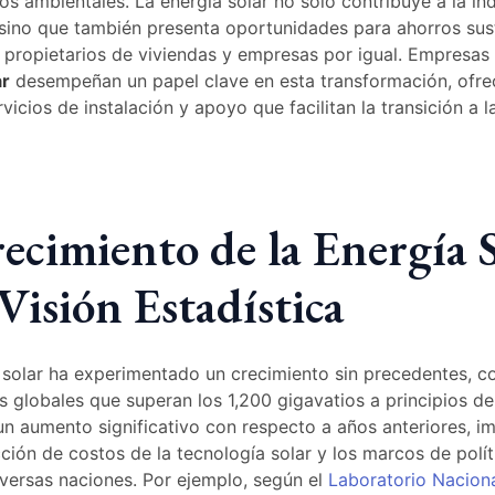
ios ambientales. La energía solar no solo contribuye a la i
 sino que también presenta oportunidades para ahorros sus
 propietarios de viviendas y empresas por igual. Empresa
ar
desempeñan un papel clave en esta transformación, ofre
icios de instalación y apoyo que facilitan la transición a l
ecimiento de la Energía S
Visión Estadística
a solar ha experimentado un crecimiento sin precedentes, c
es globales que superan los 1,200 gigavatios a principios d
un aumento significativo con respecto a años anteriores, i
cción de costos de la tecnología solar y los marcos de polít
versas naciones. Por ejemplo, según el
Laboratorio Nacion