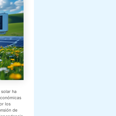
 solar ha
 económicas
or los
ensión de