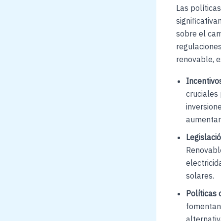
Las polític
significativ
sobre el ca
regulaciones
renovable, e
Incentivo
cruciales 
inversione
aumentand
Legislació
Renovable
electrici
solares.
Políticas
fomentan 
alternati