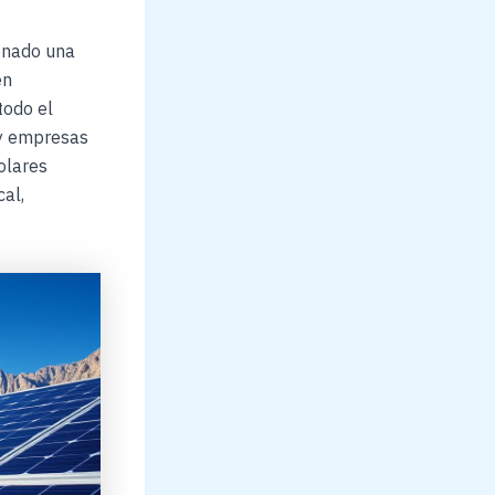
ionado una
en
todo el
 y empresas
olares
cal,