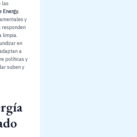
 las
e Energy
,
namentales y
es responden
 limpia.
undizar en
 adaptan a
e políticas y
lar suben y
ergía
ado