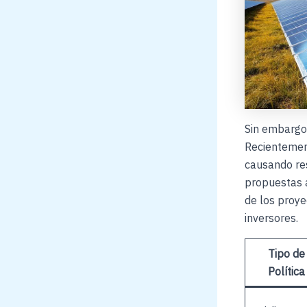
Sin embargo,
Recientement
causando res
propuestas a
de los proye
inversores.
Tipo de
Política