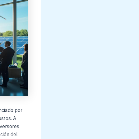
nciado por
ostos. A
nversores
ción del