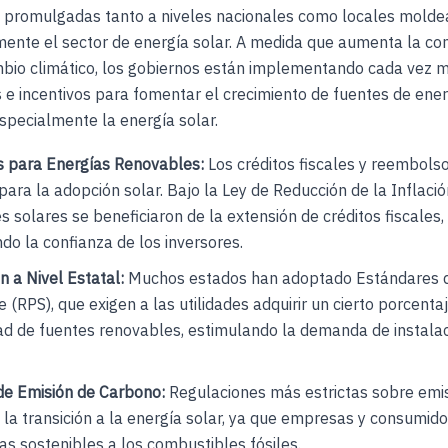
as promulgadas tanto a niveles nacionales como locales molde
amente el sector de energía solar. A medida que aumenta la co
mbio climático, los gobiernos están implementando cada vez 
 e incentivos para fomentar el crecimiento de fuentes de ener
specialmente la energía solar.
s para Energías Renovables:
Los créditos fiscales y reembols
para la adopción solar. Bajo la Ley de Reducción de la Inflació
s solares se beneficiaron de la extensión de créditos fiscales,
o la confianza de los inversores.
n a Nivel Estatal:
Muchos estados han adoptado Estándares d
 (RPS), que exigen a las utilidades adquirir un cierto porcenta
dad de fuentes renovables, estimulando la demanda de instala
 de Emisión de Carbono:
Regulaciones más estrictas sobre emi
la transición a la energía solar, ya que empresas y consumid
vas sostenibles a los combustibles fósiles.