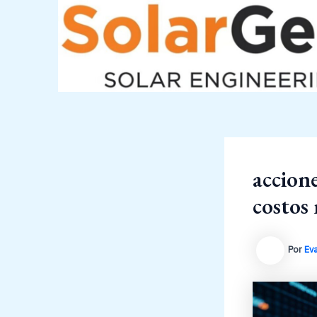
Ir
al
contenido
accione
costos
Por
Ev