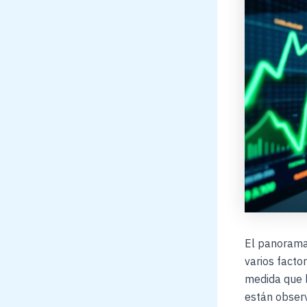
El panorama 
varios facto
medida que l
están obser