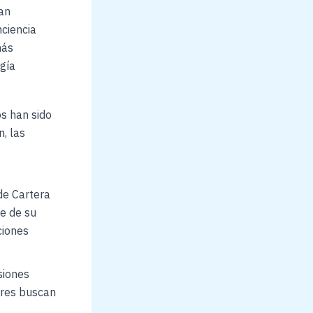
an
nciencia
más
gía
os han sido
n, las
e Cartera
je de su
ciones
siones
ores buscan