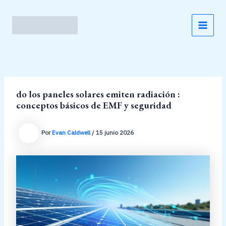
Ir
al
contenido
MAI
MEN
do los paneles solares emiten radiación :
conceptos básicos de EMF y seguridad
Por
Evan Caldwell
/
15 junio 2026