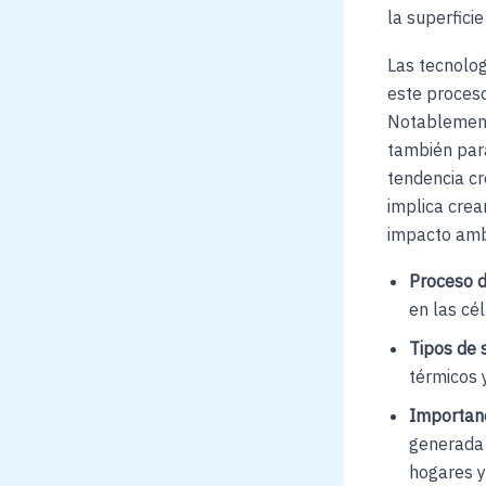
la superficie
Las tecnolog
este proceso
Notablemente
también para
tendencia c
implica crea
impacto amb
Proceso d
en las cél
Tipos de 
térmicos 
Importanc
generada 
hogares y