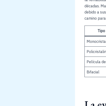
décadas. Ma
debido a sus
camino para
Tipo
Monocrista
Policristali
Película d
Bifacial
La ev