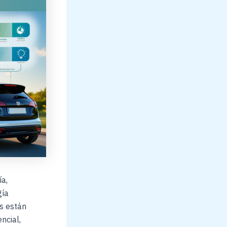
a,
gía
es están
ncial,