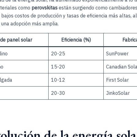
teriales como
perovskitas
están surgiendo como cambiadores
 bajos costos de producción y tasas de eficiencia más altas, a
 una adopción más amplia.
 de panel solar
Eficiencia (%)
Fabric
lino
20-25
SunPower
no
15-20
Canadian Sol
elgada
10-12
First Solar
20-30
JinkoSolar
olución de la energía sola