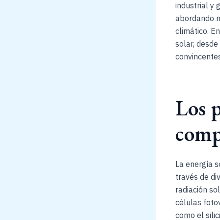
industrial y
abordando n
climático. E
solar, desde
convincente
Los p
comp
La energía s
través de di
radiación so
células foto
como el sili