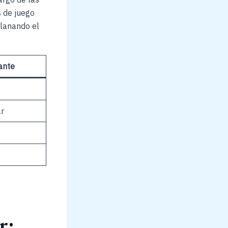
 de juego
llanando el
ante
ar
r: