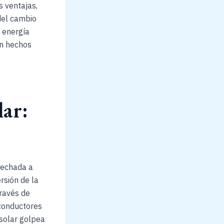
s ventajas,
del cambio
a energía
on hechos
lar:
ovechada a
rsión de la
través de
iconductores
 solar golpea