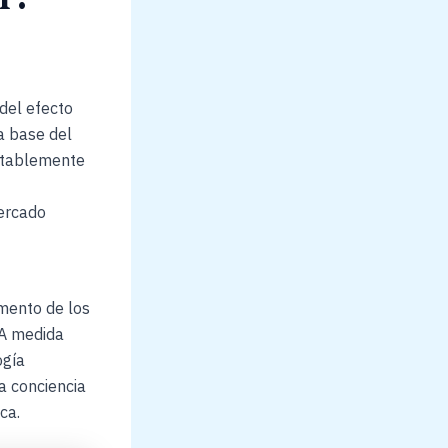
 del efecto
a base del
notablemente
mercado
umento de los
 A medida
ogía
a conciencia
ca.