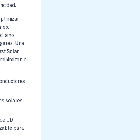
ricidad.
optimizar
tes.
d, sino
ogares. Una
rst Solar
 minimizan el
conductores
as solares
 de CD
izable para