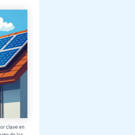
tor clave en
argo de las