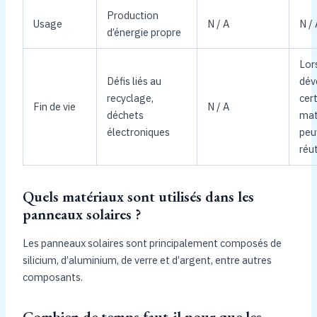
Production
Usage
N / A
N /
d’énergie propre
Lor
Défis liés au
dév
recyclage,
cer
Fin de vie
N / A
déchets
mat
électroniques
peu
réut
Quels matériaux sont utilisés dans les
panneaux solaires ?
Les panneaux solaires sont principalement composés de
silicium, d’aluminium, de verre et d’argent, entre autres
composants.
Combien de temps faut-il pour que les