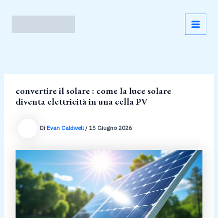
Vai
al
contenuto
MAI
MEN
convertire il solare : come la luce solare
diventa elettricità in una cella PV
Di
Evan Caldwell
/
15 Giugno 2026