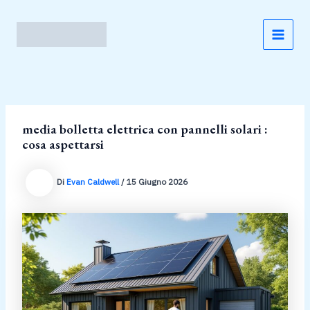
Vai
al
contenuto
MAI
MEN
media bolletta elettrica con pannelli solari :
cosa aspettarsi
Di
Evan Caldwell
/
15 Giugno 2026