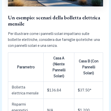
Un esempio: scenari della bolletta elettrica
mensile
Per illustrare come i pannelli solari impattano sulle
bollette elettriche, considera due famiglie ipotetiche: una
con pannelli solari e una senza.
Casa A
Casa B (Con
(Niente
Parametro
Pannelli
Pannelli
Solari)
Solari)
Bolletta
$136.84
$37.50*
elettrica mensile
Risparmi
energetici
N/A
$1,200