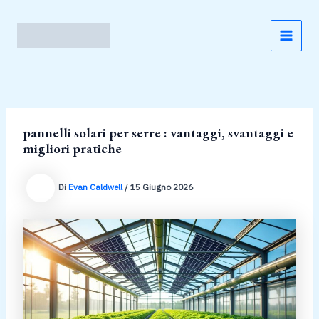
Vai
al
contenuto
MAI
MEN
pannelli solari per serre : vantaggi, svantaggi e
migliori pratiche
Di
Evan Caldwell
/
15 Giugno 2026