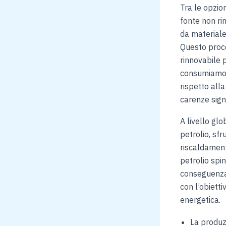
Tra le opzion
fonte non ri
da materiale
Questo proce
rinnovabile 
consumiamo. 
rispetto alla
carenze signi
A livello gl
petrolio, sf
riscaldament
petrolio spin
conseguenza,
con l’obiett
energetica.
La produz