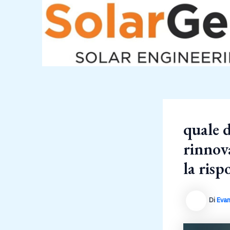
Vai
al
contenuto
quale d
rinnova
la risp
Di
Evan