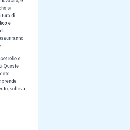
nnovabile, è
che si
itura di
lico
e
di
 esauriranno
.
 petrolio e
li. Queste
mento
omprende
nto, solleva