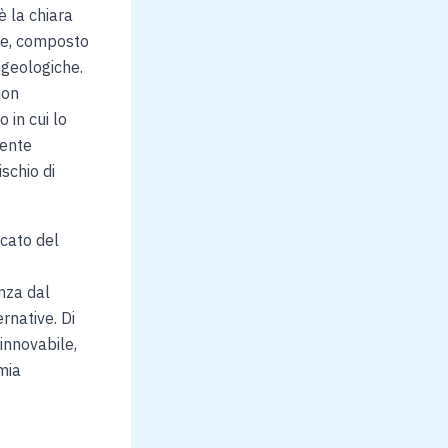
è la chiara
ile, composto
 geologiche.
non
 in cui lo
mente
schio di
cato del
nza dal
rnative. Di
innovabile,
mia