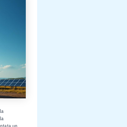
la
la
entata un