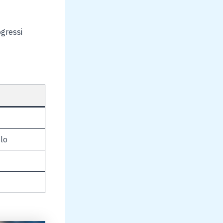
ogressi
olo