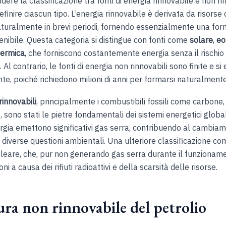
ere la classificazione tra fonti di energia rinnovabile e non ri
finire ciascun tipo. L’energia rinnovabile è derivata da risorse 
turalmente in brevi periodi, fornendo essenzialmente una forn
enibile. Questa categoria si distingue con fonti come
solare
,
eo
termica
, che forniscono costantemente energia senza il rischio 
Al contrario, le fonti di energia non rinnovabili sono finite e si
e, poiché richiedono milioni di anni per formarsi naturalmente
rinnovabili
, principalmente i combustibili fossili come carbone,
, sono stati le pietre fondamentali dei sistemi energetici globa
rgia emettono significativi gas serra, contribuendo al cambia
a diverse questioni ambientali. Una ulteriore classificazione c
cleare, che, pur non generando gas serra durante il funzioname
i a causa dei rifiuti radioattivi e della scarsità delle risorse.
ura non rinnovabile del petrolio