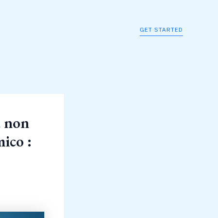
GET STARTED
a non
mico :