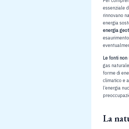
Per comprend
essenziale de
rinnovano na
energia sost
energia geo
esaurimento. 
eventualment
Le fonti non 
gas naturale
forme di ene
climatico e 
l’energia nu
preoccupazion
La nat