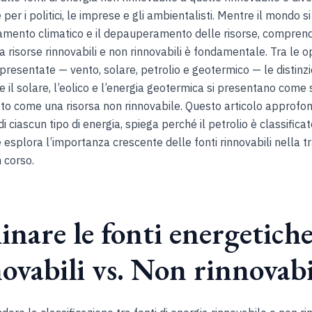
per i politici, le imprese e gli ambientalisti. Mentre il mondo s
amento climatico e il depauperamento delle risorse, compren
a risorse rinnovabili e non rinnovabili è fondamentale. Tra le o
presentate — vento, solare, petrolio e geotermico — le distinz
 il solare, l’eolico e l’energia geotermica si presentano come so
oto come una risorsa non rinnovabile. Questo articolo approfon
di ciascun tipo di energia, spiega perché il petrolio è classific
e esplora l’importanza crescente delle fonti rinnovabili nella t
 corso.
nare le fonti energetiche
ovabili vs. Non rinnovabi