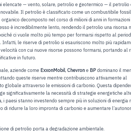
i elencate — vento, solare, petrolio e geotermico — il petrolio 
nnovabile. Il petrolio è classificato come un combustibile foss
 organico decomposto nel corso di milioni di anni in formazioni
sso è incredibilmente lento, rendendo il petrolio una risorsa 
poiché ci vuole molto più tempo per formarsi rispetto al periodo
Infatti, le riserve di petrolio si esauriscono molto più rapida
 velocità con cui nuove risorse possono formarsi, portando al ri
ficative in futuro.
obale, aziende come
ExxonMobil
,
Chevron
e
BP
dominano il mer
ruttando queste riserve mentre contribuiscono attivamente al
o globale attraverso le emissioni di carbonio. Questa dipende
ge significativamente la necessità di strategie energetiche alte
 i paesi stanno investendo sempre più in soluzioni di energia r
ivo di ridurre la loro impronta di carbonio e aumentare l’autono
ione di petrolio porta a degradazione ambientale.