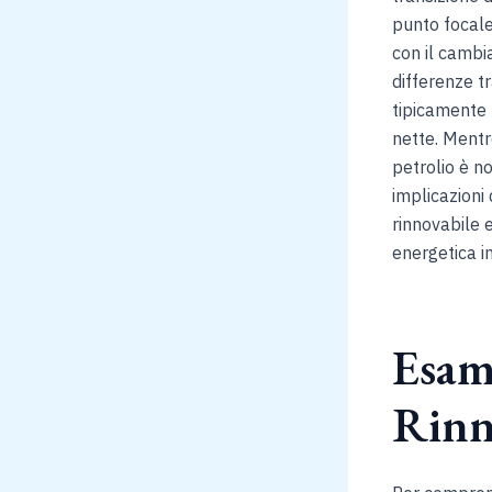
punto focale 
con il cambi
differenze tr
tipicamente 
nette. Mentre
petrolio è n
implicazioni 
rinnovabile 
energetica in
Esami
Rinn