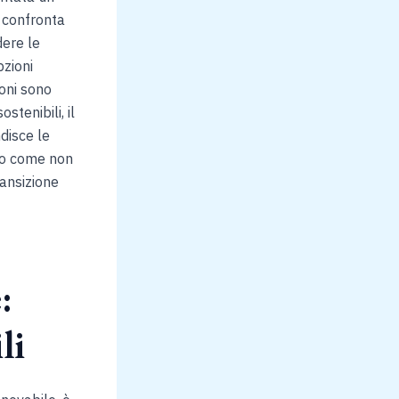
i confronta
dere le
pzioni
ioni sono
stenibili, il
disce le
ato come non
ransizione
:
li