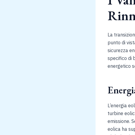
Rinn
La transizio
punto di vis
sicurezza en
specifico di 
energetico s
Energi
L’energia eol
turbine eoli
emissione. S
eolica ha su