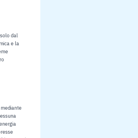
 solo dal
mica e la
ieme
ro
ta mediante
 nessuna
 energia
eresse